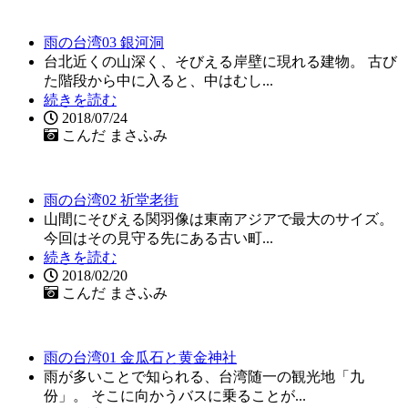
雨の台湾03 銀河洞
台北近くの山深く、そびえる岸壁に現れる建物。 古び
た階段から中に入ると、中はむし...
続きを読む
2018/07/24
こんだ まさふみ
雨の台湾02 祈堂老街
山間にそびえる関羽像は東南アジアで最大のサイズ。
今回はその見守る先にある古い町...
続きを読む
2018/02/20
こんだ まさふみ
雨の台湾01 金瓜石と黄金神社
雨が多いことで知られる、台湾随一の観光地「九
份」。 そこに向かうバスに乗ることが...