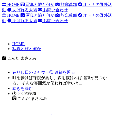
HOME
写真と旅と何か
旅寫眞部
オトナの野外活
動
あばれる太陽
お問い合わせ
HOME
写真と旅と何か
旅寫眞部
オトナの野外活
動
あばれる太陽
お問い合わせ
HOME
写真と旅と何か
こんだ まさふみ
在りし日のミャウー⑤ 遺跡を巡る
町を歩けば寺院があり、森を抜ければ遺跡が見つか
る。 そんな雰囲気が伝われば幸いと...
続きを読む
2020/05/26
こんだ まさふみ