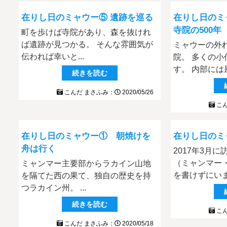
在りし日のミャウー⑤ 遺跡を巡る
在りし日のミ
寺院の500年
町を歩けば寺院があり、森を抜けれ
ば遺跡が見つかる。 そんな雰囲気が
ミャウーの外
伝われば幸いと...
院。 多くの
す。 内部には風
続きを読む
こんだ まさふみ：
2020/05/26
こん
在りし日のミャウー① 朝焼けを
在りし日のミ
舟は行く
2017年3月
（ミャンマー
ミャンマー主要部からラカイン山地
を書けずにいまし
を隔てた西の果て、独自の歴史を持
つラカイン州。 ...
続きを読む
こん
こんだ まさふみ：
2020/05/18