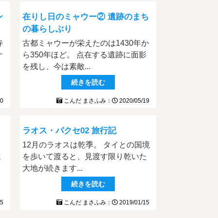
ン
在りし日のミャウー② 遺跡のまち
の暮らしぶり
寺
古都ミャウーが栄えたのは1430年か
ナ
ら350年ほど。 点在する遺跡に面影
を残し、今は素敵...
続きを読む
20
こんだ まさふみ：
2020/05/19
ラオス・パクセ02 旅行記
、
12月のラオスは乾季。 タイとの国境
進
を歩いて渡ると、見渡す限り乾いた
大地が続きます...
続きを読む
05
こんだ まさふみ：
2019/01/15