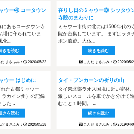
ャウー④ コータウン
在りし日のミャウー③ シッタウ
寺院のまわりに
れにあるコータウン寺
ミャウー市街の北には1500年代の
小仏塔に守られていま
院が密集しています。 まずはラタ
化...
ボン遺跡。大仏...
続きを読む
続きを読む
だ まさふみ：
2020/05/22
こんだ まさふみ：
2020/05/
ャウー はじめに
タイ・ブンカーンの祈りの山
に訪れた古都ミャウー
タイ東北部ラオス国境に近い密林
・ラカイン州）の記録
激しいスコールを車でかき分けて
た...
むこと１時間。 ...
続きを読む
続きを読む
だ まさふみ：
2020/05/18
こんだ まさふみ：
2019/04/