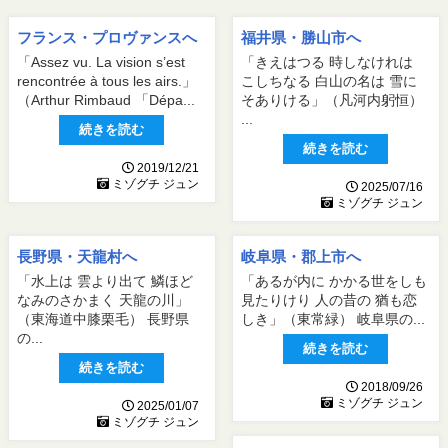
フランス・プロヴァンスへ
福井県・勝山市へ
「Assez vu. La vision s’est
「きえはつる 時しなけれは
rencontrée à tous les airs.」
こしちなる 白山の名は 雪に
（Arthur Rimbaud 「Dépa...
そありける」（凡河内躬恒）
...
続きを読む
続きを読む
2019/12/21
ミゾグチ ジュン
2025/07/16
ミゾグチ ジュン
長野県・天龍村へ
岐阜県・郡上市へ
「水上は 雲より出て 鱗ほど
「あるが内に かかる世をしも
なみのさかまく 天龍の川」
見たりけり 人の昔の 猶も恋
（東海道中膝栗毛） 長野県
しき」（東常緑） 岐阜県の...
の...
続きを読む
続きを読む
2018/09/26
ミゾグチ ジュン
2025/01/07
ミゾグチ ジュン