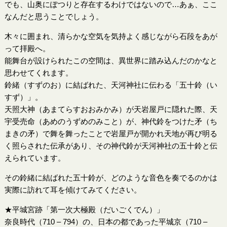
でも、山奥にぽつりと存在するわけではないので…あぁ、ここ
なんだと思うことでしょう。
木々に囲まれ、清らかな空気を気持よく感じながら石段をあが
って拝殿へ。
能舞台が設けられたこの空間は、異世界に踏み込んだのかなと
思わせてくれます。
鈴緒（すずのお）に結ばれた、天河神社に伝わる「五十鈴（い
すず）」。
天照大神（あまてらすおおみかみ）が天岩屋戸に隠れた際、天
宇受売命（あめのうずめのみこと）が、神代鈴をつけた矛（ち
まきの矛）で舞を舞ったことで岩屋戸が開かれ天地が再び明る
く照らされた伝承があり、その神代鈴が天河神社の五十鈴と伝
えられています。
その鈴緒に結ばれた五十鈴が、どのような音色を奏でるのかは
実際に訪れて耳を傾けてみてください。
★平城宮跡「第一次大極殿（だいごくでん）」
奈良時代（710 – 794）の、日本の都であった平城京（710 –