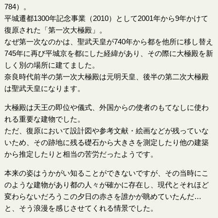
784）。
平城遷都1300年記念事業（2010）として2001年から9年かけて
復原された「第一次大極殿」。
なぜ第一次なのかは、聖武天皇が740年から都を他所に移し替え
745年に再び平城京を都にした経緯があり、その際に大極殿を新
しく別の場所に建てました。
奈良時代前半の第一次大極殿は元明天皇、後半の第二次大極殿
は聖武天皇になります。
大極殿は天王の即位や儀式、外国からの使者のもてなしに使わ
れる重要な建物でした。
ただ、復原において設計図や参考文献・絵画などが残っていな
いため、その跡地に残る礎石から大きさを測定したり他の建築
から推定したりと相当の苦労だったようです。
本来の姿はうかがい知ることができないですが、その当時にこ
のような建物があり都の人々が確かに存在し、現代とそれほど
変わらないだろうこの夕日の赤さを誰かが眺めていたんだ…
と、そう浪漫を感じさせてくれる情景でした。