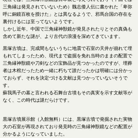
三角縁は発見されていないため）魏志倭人伝に書かれた「卑弥
呼に銅鏡百枚を授けた」とは異なるようで、邪馬台国の存在を
裏付けるには至ってないようです。
しかし近年、中国で三角縁神獣鏡が発見されたりとその真偽も
含めて新たな謎が、より古代の浪漫を深めてきています。
黒塚古墳は、完成間もないうちに地震で石室の天井が崩れて埋
もれてしまったため、現代まで盗掘を免れ当時のままの配置で
三角縁神獣鏡や刀剣などの宝飾品が見つかったのですが、埋葬
者は木棺だったため一緒に朽ちて誰だったかは明確には分かっ
ておらず、それを決定づける文献は見つかっていないそうで
す。
蘇我馬子の墓と言われる石舞台古墳もその真実を示す文献等が
なく、この時代は謎だらけです。
黒塚古墳展示館（入館無料）には、黒塚古墳で発掘された実物
大の石室が再現されており発見時の三角縁神獣鏡などの配置が
分かるようになっていました。