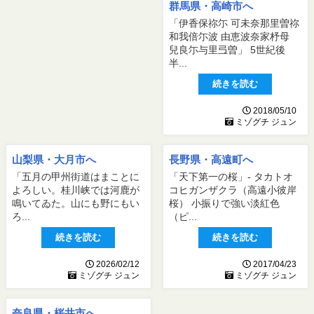
群馬県・高崎市へ
「伊香保祢尓 可未奈那里曽祢
和我倍尓波 由恵波奈家杼母
兒良尓与里弖曽」 5世紀後
半...
続きを読む
2018/05/10
ミゾグチ ジュン
山梨県・大月市へ
長野県・高遠町へ
「五月の甲州街道はまことに
「天下第一の桜」- タカトオ
よろしい。桂川峡では河鹿が
コヒガンザクラ（高遠小彼岸
鳴いてゐた。山にも野にもい
桜） 小振りで強い淡紅色
ろ...
（ピ...
続きを読む
続きを読む
2026/02/12
2017/04/23
ミゾグチ ジュン
ミゾグチ ジュン
奈良県・桜井市へ