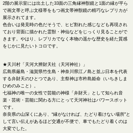
2階の展示室には出土した33面の三角縁神獣鏡と1面の縁が平ら
で画文帯と呼ぶ文様帯をもつ画文帯神獣鏡の精巧なレプリカが
展示されてます。
色合いは発見時の色だそうで、ヒビ割れた感じなども再現され
ており背面に描かれた霊獣・神仙などをじっくり見ることがで
きます。やはり、レプリカでなく本物の遥かな歴史を経た質感
をじかに見たいトコロです。
★天川村「天河大辨財天社（天河神社）」
広島県厳島・滋賀県竹生島・神奈川県江ノ島と並ぶ日本を代表
する弁財天のひとつであり、主祭神は市杵島姫命（いちきしま
ひめのみこと）。
七福神の唯一の女性で芸能の神様「弁財天」として知られ音
楽・芸術・芸能に関わる方にとって天河神社はパワースポット
です。
奈良県の山深くにあり、“縁がなければ、たどり着けない場所”と
して言い伝えがあるほど交通が不便で、車でもたどり着くのは
大変でした。