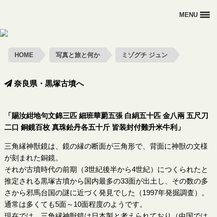
MENU
HOME
HOME
写真と旅と何か
ミゾグチ ジュン
写真と旅と何か
旅寫眞部
奈良県・黒塚古墳へ
オトナの野外活動
「賜汝紺地句文錦三匹 細班華罽五張 白絹五十匹 金八兩 五尺刀
あばれる太陽
二口 銅鏡百枚 真珠鈆丹各五十斤 皆装封付難升米牛利」
お問い合わせ
三角縁神獣鏡は、鏡の縁の断面が三角形で、背面に神獣の文様
が刻まれた銅鏡。
それが古墳時代の前期（3世紀後半から4世紀）につくられたと
推定される黒塚古墳から国内最多の33面が出土し、その数の多
さから邪馬台国の謎に近づく発見でした（1997年発掘調査）。
通常は多くても5面～10面程度のようです。
現在では、三角縁神獣鏡は日本製と考えられており（中国では