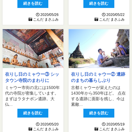
続きを読む
続きを読む
2020/05/26
2020/05/22
こんだ まさふみ
こんだ まさふみ
在りし日のミャウー③ シッ
在りし日のミャウー② 遺跡
タウン寺院のまわりに
のまちの暮らしぶり
ミャウー市街の北には1500年
古都ミャウーが栄えたのは
代の寺院が密集しています。
1430年から350年ほど。 点在
まずはラタナボン遺跡。大
する遺跡に面影を残し、今は
仏...
素敵...
続きを読む
続きを読む
2020/05/20
2020/05/19
こんだ まさふみ
こんだ まさふみ