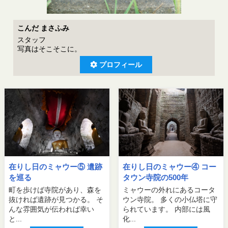
こんだ まさふみ
スタッフ
写真はそこそこに。
プロフィール
在りし日のミャウー⑤ 遺跡
在りし日のミャウー④ コー
を巡る
タウン寺院の500年
町を歩けば寺院があり、森を
ミャウーの外れにあるコータ
抜ければ遺跡が見つかる。 そ
ウン寺院。 多くの小仏塔に守
んな雰囲気が伝われば幸い
られています。 内部には風
と...
化...