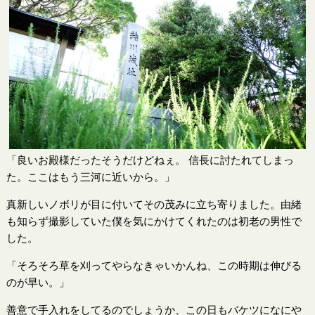
「良いお殿様だったそうだけどねぇ。 信長に討たれてしまっ
た。ここはもう三河に近いから。」
真新しいノボリが目に付いてその茂みに立ち寄りました。由緒
も知らず撮影していた僕を気にかけてくれたのは初老の男性で
した。
「そろそろ草を刈ってやらなきゃいかんね、この時期は伸びる
のが早い。」
善意で手入れをしてるのでしょうか、この日もバケツになにや