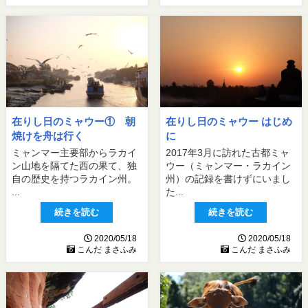
在りし日のミャウー① 朝
在りし日のミャウー はじめ
焼けを舟は行く
に
ミャンマー主要部からラカイ
2017年3月に訪れた古都ミャ
ン山地を隔てた西の果て、独
ウー（ミャンマー・ラカイン
自の歴史を持つラカイン州。
州）の記録を書けずにいまし
...
た...
続きを読む
続きを読む
2020/05/18
2020/05/18
こんだ まさふみ
こんだ まさふみ