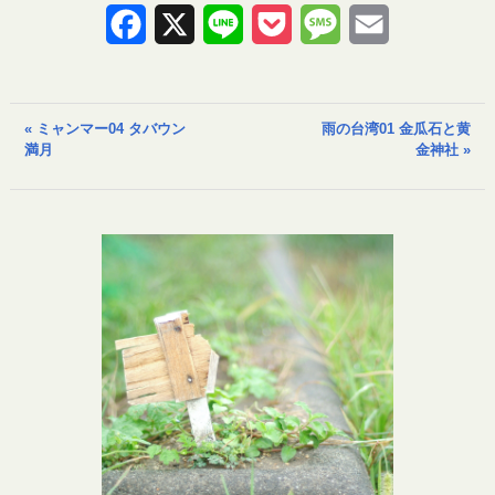
Facebook
X
Line
Pocket
Message
Email
« ミャンマー04 タバウン
雨の台湾01 金瓜石と黄
満月
金神社 »