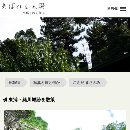
MENU
HOME
写真と旅と何か
旅寫眞部
オトナの野外活動
あばれる太陽
HOME
写真と旅と何か
こんだ まさふみ
お問い合わせ
東浦・緒川城跡を散策