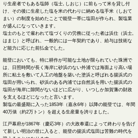
り生産者でもある塩師（塩士, しおじ）に前もって米を貸し付
け、その後に生産した塩を米の代わりに納める塩手米（しおて
まい）の制度を始めたことで能登一帯に塩田が作られ、製塩業
が盛んになっていきます。
塩士のもとで雇われて塩づくりの労務に従った者は浜仕（浜士,
はまじ）と呼ばれ、一般的には一年契約であり、給与は技術な
ど能力に応じた前払金でした。
能登においても、特に耕作が可能な土地が限られていた珠洲で
は、日照時間が長く海岸に砂浜のない外浦では海面より高い場
所に粘土を敷いて人工の地盤を築いた塗浜と呼ばれる揚浜式の
塩田が用いられ、砂浜のある内浦では自然浜を用いた揚浜式の
塩田が海岸に隙間がないほどに広がり、いつしか加賀藩の財政
を支えるほどになったと言います。
製塩の最盛期に入った1853年（嘉永6年）以降の能登では、年間
40万俵（約2万トン）を超える生産量を誇りました。
江戸幕府が1867年（慶応3年）の大政奉還によって終わりを告げ
て新しい明治の世に入ると、能登の揚浜式塩田は苦難の時代を