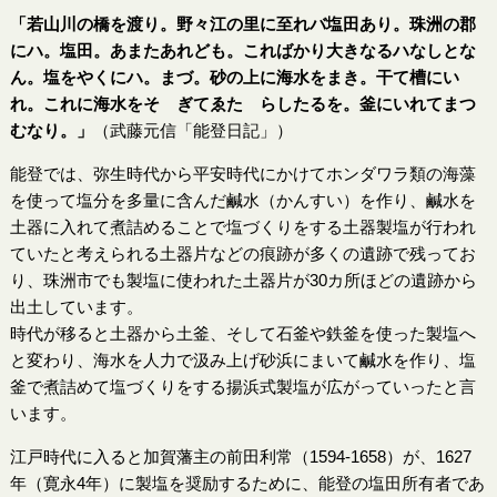
「若山川の橋を渡り。野々江の里に至れバ塩田あり。珠洲の郡
にハ。
塩
田。あまたあれども。こればかり大きなるハなしとな
ん。
塩
をやくにハ。まづ。砂の上に海水をまき。干て槽にい
れ。これに海水をそゝぎてゑたゝらしたるを。釜にいれてまつ
むなり。」
（武藤元信「能登日記」）
能登では、弥生時代から平安時代にかけてホンダワラ類の海藻
を使って塩分を多量に含んだ鹹水（かんすい）を作り、鹹水を
土器に入れて煮詰めることで塩づくりをする土器製塩が行われ
ていたと考えられる土器片などの痕跡が多くの遺跡で残ってお
り、珠洲市でも製塩に使われた土器片が30カ所ほどの遺跡から
出土しています。
時代が移ると土器から土釜、そして石釜や鉄釜を使った製塩へ
と変わり、海水を人力で汲み上げ砂浜にまいて鹹水を作り、塩
釜で煮詰めて塩づくりをする揚浜式製塩が広がっていったと言
います。
江戸時代に入ると加賀藩主の前田利常（1594-1658）が、1627
年（寛永4年）に製塩を奨励するために、能登の塩田所有者であ