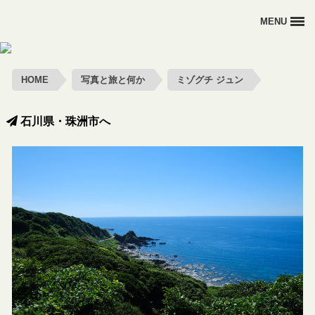
MENU
HOME
HOME
写真と旅と何か
ミゾグチ ジュン
写真と旅と何か
旅寫眞部
石川県・珠洲市へ
オトナの野外活動
あばれる太陽
お問い合わせ