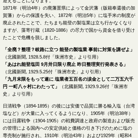
迎えることになります。
1871年（明治4年）の廃藩置県によって金沢藩（版籍奉還後の加
賀藩）からの保護を失い、1872年（明治5年）に塩手米の制度が
廃止されたことで、たちまち能登の製塩業は立ち行かなくなり
ますが、藻寄行蔵（1820-1886）の尽力で国から資金を借り受け
たことで危機を脱しました。
「全廃？整理？岐路に立つ 能登の製塩業 事前に対策を講ぜよ」
（北國新聞, 1928.5.8付「珠洲市史」より引用）
「あはれ能登塩田 9月卅日限り廃止 昨日整理実行発表さる」
（北國新聞, 1929.5.25付「珠洲市史」より引用）
「九月末限をもって遂に 塩業者五百名の涙金として二万五六千
円 一町八ヶ村にわたって」
（北國新聞, 1929.9.26付「珠洲市
史」より引用）
日清戦争（1894-1895）の後には安価で品質に勝る輸入塩（台湾
塩など）が大量に入ってくるようになり、1905年（明治38年）
には日露戦争（1904-1905）の戦費調達と政府の製造および販売
の管理による国内への安定供給と価格の引き下げのために塩の
専売制が施行され、1910年（明治43年）および1929年（昭和4