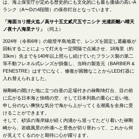
は、海上保安庁が定める歴史的にも文化的にも最も価値の高いA
ランク（A〜Dの4段階）の保存灯台となっています。
「海面ヨリ燈火迄ノ高サ十五丈貳尺五寸ニシテ 光達距離ハ晴天
ノ夜十八海里ナリ」
（同上）
2024年（令和6年）の能登半島地震で、レンズを固定し遮蔽板が
回転することによって灯火を一定間隔で点滅させ、18海里（約
33km）先までを140年以上照らし続けていたフランス製の第二
等不動フレネル式レンズが損傷し、当時の製造元（BARBIER &
FENESTRE）はすでになく、修復が困難なことからLED灯器に
入れ替えられました。
禄剛崎の開けた地に立つ白亜の足場付きの禄剛埼灯台、目の前
に広がる日本海と快晴の空、そして日本列島の重心に近い地、
申し分のない爽快な気分で海から上がってくる潮風を全身に受
けることができます。
そして、砂浜の海岸線が続く内浦から巡ってたどり着いた禄剛
崎から、岩礁風景の外浦へと景色が切り替わって、これから何
が見えてくるのかと期待に心が躍ります。