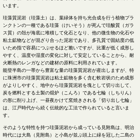
います。
珪藻質泥岩（珪藻土）は、葉緑体を持ち光合成を行う植物プラ
ンクトンの一種である珪藻（けいそう）が死んで珪酸質（ガラ
ス質）の殻が海底に堆積して化石となり、他の微生物の化石や
粘土鉱物などが混ざり合った泥岩であり、多孔質で固結度の低
いため指で容易につぶせるほど脆いですが、比重が低く成形し
やすく、温度や湿度の変化に対して安定していることから、耐
火断熱のレンガなどの建材の原料に利用されています。
能登半島の一帯から豊富な量の珪藻質泥岩が産出しますが、特
に珠洲市の珪藻質泥岩は粘土鉱物を多く含む軟岩状のため成形
がよりしやすく、地中から珪藻質泥岩を塊として切り出して、
炭を燃料とする土製の焜炉（こんろ）である七輪（しちりん）
の形に削り上げ、一昼夜かけて窯焼きされる「切り出し七輪」
は、江戸時代から続く伝統的な工法で作られていると言いま
す。
そのような特性を持つ珪藻泥岩から成っている見附島は、明治
時代には大島（見附島）と小島が並ぶ頭上に緑を冠した二島の