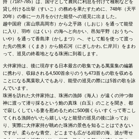
持（718?-785）は、国守として農民に利息を付けて種籾などを
貸し付ける出挙（すいこ）の務めを果たすために、748年（天平
20年）の春に一カ月をかけた能登への巡見に出ました。
越中国府（富山県高岡市）から之乎路（しおじ）を通って能登
に入り、羽咋（はくい）の海へと向かい、邑知平野（おうちへ
いや）を通って香島津（かしまづ）へ、そして船を使って渡っ
た先の熊来（くまき）から饒石河（にぎしかわ, 仁岸川）をまわ
って、巡見の終着地となる珠洲に到着します。
大伴家持は、後に現存する日本最古の歌集である萬葉集の編纂
に携わり、収録される4,500首余りのうち473首もの歌を収める
ことになる萬葉歌人でもあり、能登の巡見の際には5首の歌を詠
んでいます。
珠洲を訪れた大伴家持は、珠洲の漁師（海人）が遠くの沖つ御
神に渡って潜り採るという鮑の真珠（白玉）のことを聞き、都
で寂しくしている妻を慰めるために500個くらいすくって寄こし
てくれる漁師がいたら嬉しいなと能登の巡見の後に詠ってお
り、実際に大伴家持が眺めた珠洲の景色を知ることはできない
ですが、柔らかな青空、どこまでも広がる紺碧の海、波が寄せ