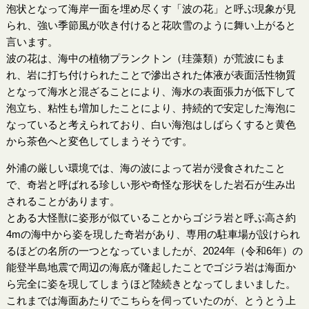
泡状となって海岸一面を埋め尽くす「波の花」と呼ぶ現象が見
られ、強い季節風が吹き付けると花吹雪のように舞い上がると
言います。
波の花は、海中の植物プランクトン（珪藻類）が荒波にもま
れ、岩に打ち付けられたことで滲出された体液が表面活性物質
となって海水と混ざることにより、海水の表面張力が低下して
泡立ち、粘性も増加したことにより、持続的で安定した海泡に
なっていると考えられており、白い海泡はしばらくすると黄色
から茶色へと変色してしまうそうです。
外浦の厳しい環境では、海の波によって岩が浸食されたこと
で、奇岩と呼ばれる珍しい形や奇怪な形状をした岩石が生み出
されることがあります。
とある大怪獣に姿形が似ていることからゴジラ岩と呼ぶ高さ約
4mの海中から姿を現した奇岩があり、専用の駐車場が設けられ
るほどの名所の一つとなっていましたが、2024年（令和6年）の
能登半島地震で周辺の海底が隆起したことでゴジラ岩は海面か
ら完全に姿を現してしまうほど陸続きとなってしまいました。
これまでは海面あたりでこちらを伺っていたのが、とうとう上