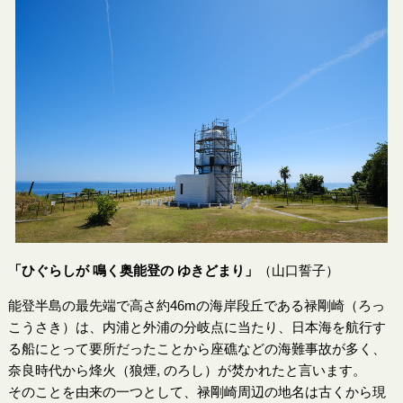
「ひぐらしが 鳴く奥能登の ゆきどまり」
（山口誓子）
能登半島の最先端で高さ約46mの海岸段丘である禄剛崎（ろっ
こうさき）は、内浦と外浦の分岐点に当たり、日本海を航行す
る船にとって要所だったことから座礁などの海難事故が多く、
奈良時代から烽火（狼煙, のろし）が焚かれたと言います。
そのことを由来の一つとして、禄剛崎周辺の地名は古くから現