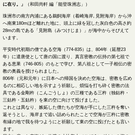
に在り。」
（和田尚軒 編「能登珠洲志」）
珠洲市の南方内浦にある鵜飼海岸（着崎海岸, 見附海岸）から沖
へ南東180mほど離れた地に、頭上に緑を冠した灰白色の高さ約
28mの島である「見附島（みつけじま）」が海中からそびえて
います。
平安時代初期の僧である空海（774-835）は、804年（延暦23
年）に遣唐使として唐の国に渡り、真言密教の伝持の第七祖で
ある恵果（746-805）のもとで学び、第八祖として一子相伝の密
教の奥義を授けられました。
806年（元和元年）に日本への帰国を決めた空海は、密教を広め
るのに相応しい地を示すよう祈願し、煩悩を打ち砕く密教の法
具である金剛杵（こんごうしょ）の三種である三杵（独鈷杵・
三鈷杵・五鈷杵）を東の空に向けて投げました。
これとは異なり、嫉妬した僧たちが空海が手にした三杵を奪い
返そうとし、海岸まで追い詰められたことで空海が三杵に密教
有縁の地で我を待つようにと祈願して東の空に投げたとも言い
ます。