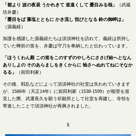
「都より 波の夜昼 うかれきて 道遠くして 憂目みる哉」
（武蔵
坊弁慶）
「憂目をば 藻塩とともに かき流し 悦びとなる 鈴の御岬は」
（源義経）
加護を感謝した源義経たちは須須神社を訪れて、義経は所持し
ていた蝉折の笛を、弁慶は守刀を奉納したと伝わっています。
「ほうくわん殿 この笛をこのすずのやしろにささげ給へとなん
ありしよの そのあらましをきくからに 袖さへぬれてねにそなか
るる」
（前田利家）
その後、戦乱などによって須須神社の社堂は失われていきます
が、1586年（天正14年）に前田利家（1538-1599）が能登を巡
見した際、武運長久を願う祈願所として社堂を再建し、寺領を
寄進したことで須須神社が再興されました。
§