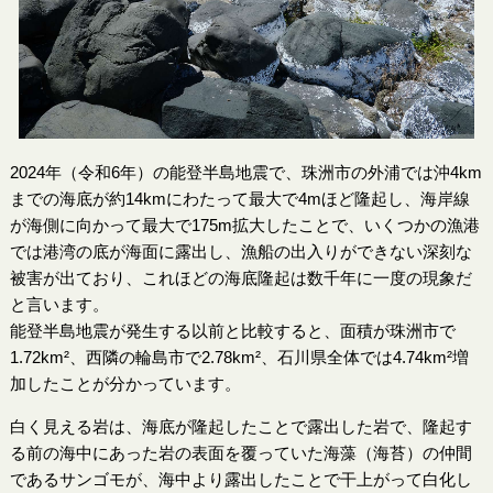
2024年（令和6年）の能登半島地震で、珠洲市の外浦では沖4km
までの海底が約14kmにわたって最大で4mほど隆起し、海岸線
が海側に向かって最大で175m拡大したことで、いくつかの漁港
では港湾の底が海面に露出し、漁船の出入りができない深刻な
被害が出ており、これほどの海底隆起は数千年に一度の現象だ
と言います。
能登半島地震が発生する以前と比較すると、面積が珠洲市で
1.72km²、西隣の輪島市で2.78km²、石川県全体では4.74km²増
加したことが分かっています。
白く見える岩は、海底が隆起したことで露出した岩で、隆起す
る前の海中にあった岩の表面を覆っていた海藻（海苔）の仲間
であるサンゴモが、海中より露出したことで干上がって白化し