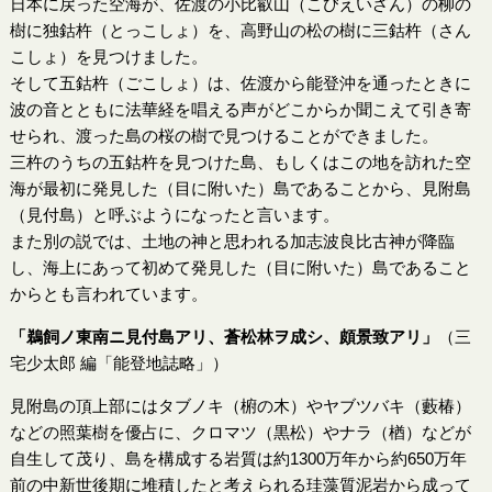
日本に戻った空海が、佐渡の小比叡山（こびえいざん）の柳の
樹に独鈷杵（とっこしょ）を、高野山の松の樹に三鈷杵（さん
こしょ）を見つけました。
そして五鈷杵（ごこしょ）は、佐渡から能登沖を通ったときに
波の音とともに法華経を唱える声がどこからか聞こえて引き寄
せられ、渡った島の桜の樹で見つけることができました。
三杵のうちの五鈷杵を見つけた島、もしくはこの地を訪れた空
海が最初に発見した（目に附いた）島であることから、見附島
（見付島）と呼ぶようになったと言います。
また別の説では、土地の神と思われる加志波良比古神が降臨
し、海上にあって初めて発見した（目に附いた）島であること
からとも言われています。
「鵜飼ノ東南ニ見付島アリ、蒼松林ヲ成シ、頗景致アリ」
（三
宅少太郎 編「能登地誌略」）
見附島の頂上部にはタブノキ（椨の木）やヤブツバキ（藪椿）
などの照葉樹を優占に、クロマツ（黒松）やナラ（楢）などが
自生して茂り、島を構成する岩質は約1300万年から約650万年
前の中新世後期に堆積したと考えられる珪藻質泥岩から成って