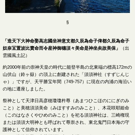
§
「造天下大神命娶高志國坐神意支都久辰為命子俾都久辰為命子
奴奈冝置波比賣命而令産神御穗須々美命是神坐矣故美保」
（出
雲國風土記）
約2000年前の崇神天皇の時代に能登半島の北東端の標高172mの
山伏山（鈴ヶ嶽）の頂上に創建された「須須神社（すずじんじ
ゃ）」ですが、天平勝宝年間（749-757）に現在の内浦の海沿い
の地に遷座しました。
祭神として天津日高彦穂瓊瓊杵尊（あまつひこほのににぎのみ
こと）と美穂須須美命（みほすすみのみこと）、木花咲耶姫命
（このはなさくやひめのみこと）を祀る須須神社は、三崎権現
または須須大明神とも呼ばれて尊崇され、東北鬼門日本海の守
護神として信仰されています。