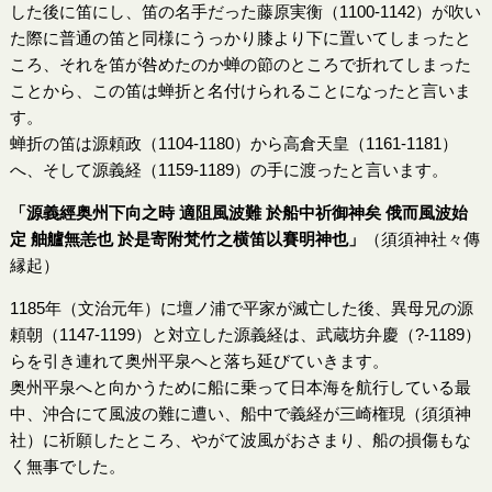
した後に笛にし、笛の名手だった藤原実衡（1100-1142）が吹い
た際に普通の笛と同様にうっかり膝より下に置いてしまったと
ころ、それを笛が咎めたのか蝉の節のところで折れてしまった
ことから、この笛は蝉折と名付けられることになったと言いま
す。
蝉折の笛は源頼政（1104-1180）から高倉天皇（1161-1181）
へ、そして源義経（1159-1189）の手に渡ったと言います。
「源義經奥州下向之時 適阻風波難 於船中祈御神矣 俄而風波始
定 舳艫無恙也 於是寄附梵竹之横笛以賽明神也」
（須須神社々傳
縁起）
1185年（文治元年）に壇ノ浦で平家が滅亡した後、異母兄の源
頼朝（1147-1199）と対立した源義経は、武蔵坊弁慶（?-1189）
らを引き連れて奥州平泉へと落ち延びていきます。
奥州平泉へと向かうために船に乗って日本海を航行している最
中、沖合にて風波の難に遭い、船中で義経が三崎権現（須須神
社）に祈願したところ、やがて波風がおさまり、船の損傷もな
く無事でした。