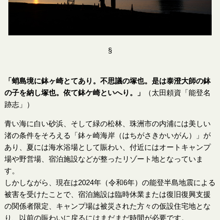
§
「蛸島境に鉢ヶ崎とてあり。不思議の塚也。是は泰澄大師の鉢
の子を納し塚也。依て鉢ケ崎といへり。」
（太田頼資「能登名
跡志」）
青い海に白い砂浜、そして緑の松林、珠洲市の内浦には美しい
渚の条件をそろえる「鉢ヶ崎海岸（はちがさきかいがん）」が
あり、夏には海水浴場として賑わい、付近にはオートキャンプ
場や野営場、宿泊施設などが整ったリゾート地となっていま
す。
しかしながら、現在は2024年（令和6年）の能登半島地震による
被害を受けたことで、宿泊施設は臨時休業または復旧復興支援
の関係者限定、キャンプ場は被災された方々の仮設住宅地とな
り、以前の賑わいに戻るにはまだまだ時間が必要です。