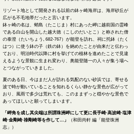
リゾート地として開発される以前の鉢ヶ崎海岸は、海岸砂丘が
広がる不毛地帯だったと言います。
鉢ヶ崎の名は、蛸島（たこじま）村にあった岬に越前国の霊峰
である白山を開山した越大徳（こしのだいとこ）と称された僧
の泰澄（たいちょう, 682-767）が能登を訪れ、祠に托鉢（たく
はつ）に使う鉢の子（鉄の鉢）を納めたことが由来だと伝わっ
ており、明治時代以降に村を挙げての植林を進めたことで見違
えるような景観に生まれ変わり、奥能登随一の人々が集う場へ
とつながっていきました。
夏のある日、今はまだ人が訪れる気配のない砂浜では、寄せる
波で時が動いていることを知れるくらい静かな景色が広がって
おり、風雨で多少は荒れても、このままずっと穏やかな景色で
あってほしいと願ってしまいます。
「岬角を成し其尖端は所謂珠洲岬にして更に長手崎·高波崎·塩津
崎·金剛崎·祿剛崎等を作して…」
（和田尚軒 編「能登珠洲
志」）