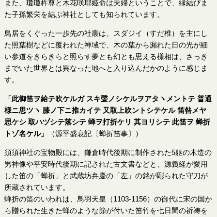
また、瓊瓊杵尊と木花咲耶姫命は夫婦ということで、縁結びま
た子孫繁栄を結ぶ神社としても知られています。
鳥居をくぐった一歩先の社叢は、スダジイ（すだ椎）を主にし
た照葉樹などに覆われた神域で、木の葉から漏れた日の光が細
い参道をきらきらと照らす夢とも幻とも思える様相は、さっき
までいた世界とは異なった地へと入り込んだかのように感じま
す。
「此御笛ヲ給テ吹ケルガ スキ聲ノシケルヲアタヽメントテ 普通
様ニ思ツヽ 膝ノ下ニ推カイテ 又取上吹ントシテケル 笛咎メヤ
思ケシ 取ハヅシテ落シテ 蝉ヲ打折ケリ 其ヨリシテ 此笛ヲ 蝉折
トゾ名ケル」
（源平盛衰記〔蝉折笛事〕）
須須神社の宝物殿には、鎌倉時代後期に制作された5躯の木造の
男神像や平安時代後期に記された古文書などと、源義経が愛用
した笛の「蝉折」と武蔵坊弁慶の「左」の銘が彫られた守刀が
所蔵されています。
蝉折の笛のいわれは、鳥羽天皇（1103-1156）の御代に宋の国か
ら贈られた生きた蝉のような節が付いた笛竹を七日間の祈祷を