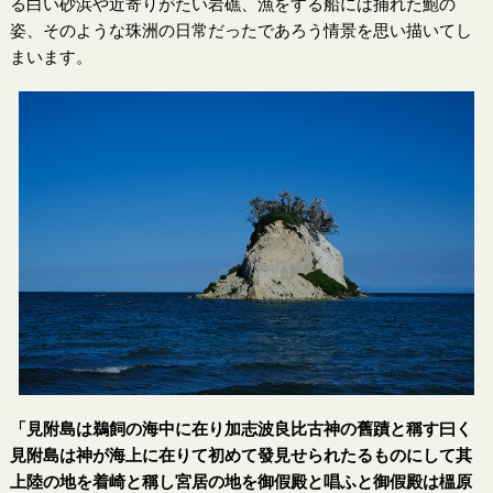
る白い砂浜や近寄りがたい岩礁、漁をする船には捕れた鮑の
姿、そのような珠洲の日常だったであろう情景を思い描いてし
まいます。
「見附島は鵜飼の海中に在り加志波良比古神の舊蹟と稱す曰く
見附島は神が海上に在りて初めて發見せられたるものにして其
上陸の地を着崎と稱し宮居の地を御假殿と唱ふと御假殿は榲原