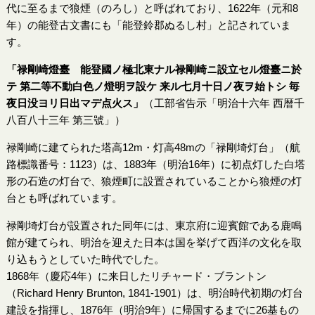
代に至るまで狼煙（のろし）と呼ばれており、1622年（元和8
年）の能登古文書にも「能登鈴郡ぬるし村」と記されていま
す。
「禄剛崎燈臺 能登國ノ極北東ナル禄剛崎ニ設立セル燈臺ニ於
テ 第二等不動白色ノ燈明ヲ設ケ 来ル七月十日ノ夜ヲ始トシ 毎
夜日没ヨリ日出マデ点火ス」
（工部省告示「明治十六年 西暦千
八百八十三年 第三號」）
禄剛崎に建てられた塔高12m・灯高48mの「禄剛埼灯台」（航
路標識番号：1123）は、1883年（明治16年）に初点灯した白塔
形の石造の灯台で、狼煙町に設置されていることから狼煙の灯
台とも呼ばれています。
禄剛埼灯台が設置された同年には、東京府に迎賓館である鹿鳴
館が建てられ、明治を迎えた日本は国を挙げて西洋の文化を取
り込もうとしていた時代でした。
1868年（慶応4年）に来日したリチャード・ブラントン
（Richard Henry Brunton, 1841-1901）は、明治時代初期の灯台
建設を指揮し、1876年（明治9年）に帰国するまでに26基もの