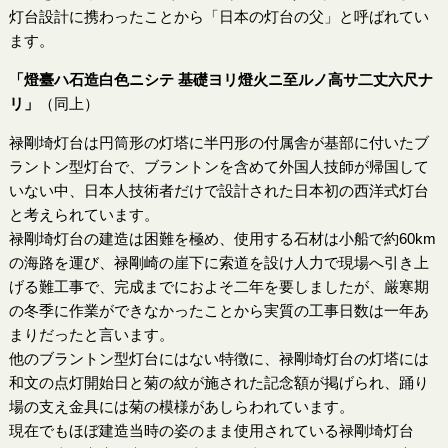
灯台設計に携わったことから「日本の灯台の父」と呼ばれてい
ます。
「燈臺ハ石造白色ニシテ 基礎ヨリ燈火ニ至ルノ高サ二丈六尺ナ
リ」
（同上）
禄剛埼灯台は円筒形の灯塔に半円形の付属舎が基部に付いたブ
ラントン型灯台で、ブラントンを含めて外国人技師が帰国して
いない中、日本人技術者だけで設計された日本初の西洋式灯台
と考えられています。
禄剛埼灯台の建造は困難を極め、使用する石材は小船で約60km
の海路を運び、禄剛崎の崖下に索道を設け人力で現場へ引き上
げる難工事で、完成までにおよそ二年を要しましたが、厳寒期
の冬季に作業ができなかったことから実質の工事日数は一年あ
まりだったと言います。
他のブラントン型灯台にはない特徴に、禄剛埼灯台の灯塔には
和文の点灯開始日と菊の紋が施された記念額が掲げられ、踊り
場の支え金具には菊の模様があしらわれています。
現在でもほぼ建造当時の姿のまま使用されている禄剛埼灯台