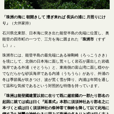
「珠洲の海に 朝開きして 漕ぎ来れば 長浜の浦に 月照りにけ
り」
（大伴家持）
石川県北東部、日本海に突き出た能登半島の先端に位置し、奥
能登の四市町の一つで、三方を海に囲まれた『
珠洲市
（すず
し）』。
珠洲市には、能登半島の最先端にある禄剛崎（ろっこうさき）
を境にして、北側の日本海に面し荒々しく岩石が露出した岩礁
海岸である外浦（そとうら）と、東南側の富山湾に面し穏やか
でなだらかな砂浜海岸である内浦（うちうら）があり、外浦の
冬は季節風が吹きつけ、波が荒く雪が降り、内浦は年間を通し
て温和な気候であるという対照的な特徴を持っています。
「珠洲は能登國建置以前に在りて既に越前國の一郡たり郡名の
起因に就ては或は曰く『延喜式』本郡に須須神社あり郡名之に
本づくと或は曰く須須神社の祭神甞て御鈴を降して以て此地に
鎭す乃ち神璽の神鈴なるに因みて珠洲の名ありと或は曰く古よ