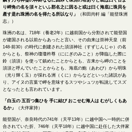
り岬角の名を須々といふ郡名之に因ると或は曰く海底に珠貝を
產す是れ珠洲の名を得たる所以なり」
（和田尚軒 編「能登珠洲
志」）
珠洲の名は、718年（養老2年）に越前国から分割されて能登国
が建国される以前からあったと言い、その由来は崇神天皇（前
148-前30）の時代に創建された須須神社（すずじんじゃ）の名
からとも、祭神の瓊瓊杵尊（ににぎのみこと）が降臨した際に
鈴（須須）を使って鎮めたことからとも、古来から岬のことを
須須と呼んでいたことからとも、海底の鮑（あわび）から明珠
（光り輝く玉）が採れる洲（くに）からなどといった諸説があ
り、アイヌの言葉で岬を意味するスツやシュツが転訛してスズ
となったとも言われています。
「白玉の 五百つ集ひを 手に結び おこせむ海人は むがしくもあ
るか」
（大伴家持）
能登国が、奈良時代の741年（天平13年）に越中国へ一時的に併
合されていた折、746年（天平18年）に越中国に赴任した大伴家