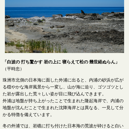
「白波の 打ち驚かす 岩の上に 寝らえて松の 幾世経ぬらん」
（平時忠）
珠洲市北側の日本海に面した外浦に出ると、内浦の砂浜が広が
る穏やかな海岸風景から一変し、山が海に迫り、ゴツゴツとし
た岩が露出した荒々しい姿が目に飛び込んできます。
外浦は地盤が持ち上がったことで生まれた隆起海岸で、内浦の
地盤が沈んだことで生まれた沈降海岸とは異なる、一見して分
かる特徴を備えています。
冬の外浦では、岩礁に打ち付けた日本海の荒波が砕けると白い