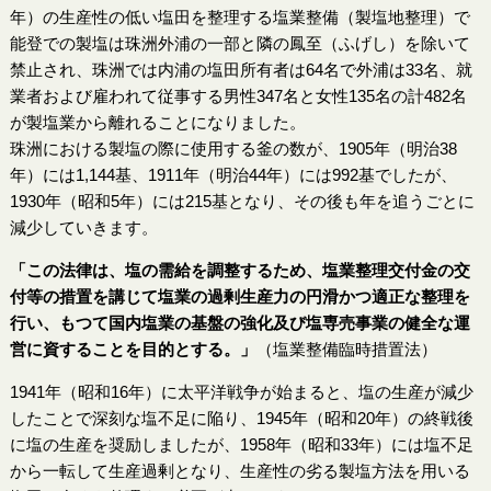
年）の生産性の低い塩田を整理する塩業整備（製塩地整理）で
能登での製塩は珠洲外浦の一部と隣の鳳至（ふげし）を除いて
禁止され、珠洲では内浦の塩田所有者は64名で外浦は33名、就
業者および雇われて従事する男性347名と女性135名の計482名
が製塩業から離れることになりました。
珠洲における製塩の際に使用する釜の数が、1905年（明治38
年）には1,144基、1911年（明治44年）には992基でしたが、
1930年（昭和5年）には215基となり、その後も年を追うごとに
減少していきます。
「この法律は、塩の需給を調整するため、塩業整理交付金の交
付等の措置を講じて塩業の過剰生産力の円滑かつ適正な整理を
行い、もつて国内塩業の基盤の強化及び塩専売事業の健全な運
営に資することを目的とする。」
（塩業整備臨時措置法）
1941年（昭和16年）に太平洋戦争が始まると、塩の生産が減少
したことで深刻な塩不足に陥り、1945年（昭和20年）の終戦後
に塩の生産を奨励しましたが、1958年（昭和33年）には塩不足
から一転して生産過剰となり、生産性の劣る製塩方法を用いる