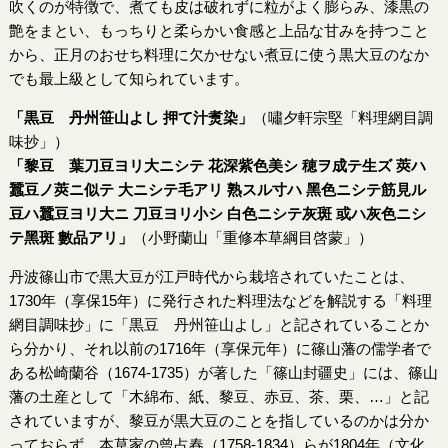
吹くのが特徴で、煮ても皮は破れずに粒がよく膨らみ、漆黒の
艶をまとい、もっちりと柔らかい食感と上品な甘みを持つこと
から、正月のおせち料理に欠かせない煮豆に使う黒大豆のなか
でも最上級として知られています。
「黒豆 丹州笹山よし 押て汁煑染」
（嘯夕軒宗堅「料理網目調
味抄」）
「黎豆 葉刀豆ヨリ大ニシテ 花深紫色美シ 穂ヲ成テ生ズ 莢ハ
蠶豆ノ莢ニ似テ 大ニシテ毛アリ 熟スル寸ハ 黑色ニシテ筋見ル
豆ハ蠶豆ヨリ大ニ 刀豆ヨリ小シ 白色ニシテ灰斑 或ハ灰色ニシ
テ黑斑 數品アリ」
（小野蘭山「重修本草綱目啓蒙」）
丹波篠山市で黒大豆が江戸時代から栽培されていたことは、
1730年（享保15年）に発行された料理法などを解説する「料理
網目調味抄」に「黒豆 丹州笹山よし」と記されていることか
ら分かり、それ以前の1716年（享保元年）に篠山藩の儒学者で
ある松崎蘭谷（1674-1735）が著した「篠山封疆史」には、篠山
藩の土産として「木綿布、紙、黎豆、赤豆、茶、栗、…」と記
されていますが、黎豆が黒大豆のことを指しているのかは分か
っておらず、本草家の曾占春（1758-1834）らが1804年（文化