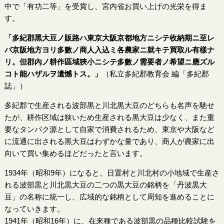
中で「有功二等」を受賞し、宮内省お買い上げの光栄を得ま
す。
「多紀郡黑大豆ノ販路ハ東京大阪京都地方ニシテ收納期ニ至レ
バ京阪地方ヨリ多數ノ商人入込ミ各農家ニ就キテ買取ル有樣ナ
リ。但郡內ノ耕作區域狹小ニシテ多數ノ需要者ノ希望ニ應ズル
コト能ハザルヲ遺憾トス。」
（私立多紀郡教育会 編「多紀郡
誌」）
多紀郡で生産される波部黒と川北黒大豆のどちらも名声を馳せ
たが、耕作区域は狭いため生産される黒大豆は少なく、また重
要なタンパク源として自家で消費されるため、東京や大阪など
に流通に出される黒大豆はわずかな量であり、商人が農家に出
向いて買い集めるほどだったと言います。
1934年（昭和9年）になると、日置村と川北村の小地域で生産さ
れる波部黒と川北黒大豆の二つの黒大豆の銘柄を「丹波黒大
豆」の名称に統一し、広域的な銘柄として周知を進めることに
なっていきます。
1941年（昭和16年）に、在来種である波部黒の品種比較試験を