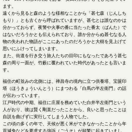
ます。
遠くから見ると森のような様相なことから「甚七森（じんしち
もり）」とも古くから呼ばれていますが、甚七とは誰なのかは
分かっておらず、夜警や火事の番に当たった番太（ばんた）で
はないだろうかとも伝えられており、誰か分からぬ甚七なる人
物の失われた物語がここにあったのだろうかと大樹を見上げて
思いにふけってしまいます。
また、街道を行き交う旅人たちの目印にもなったであろう甚七
森の周り一面が、竹藪に覆われていた時代があったとも言いま
す。
福住の町並みの北側には、禅昌寺の境内に立つ供養塔、宝篋印
塔（ほうきょういんとう）にまつわる「白馬の半左衛門」の話
が伝わっています。
江戸時代の中期、福住に庄屋を務めていた白井半左衛門という
人がおり、彼は賢く剛直だったことから、良いと思ったことは
自説を曲げずに実行してしまう人物でした。
この頃の多くの年で、天候が悪く米ができなかったことから年
貢減免などを要求する強訴（ごうそ）が頻繁に起きていまし