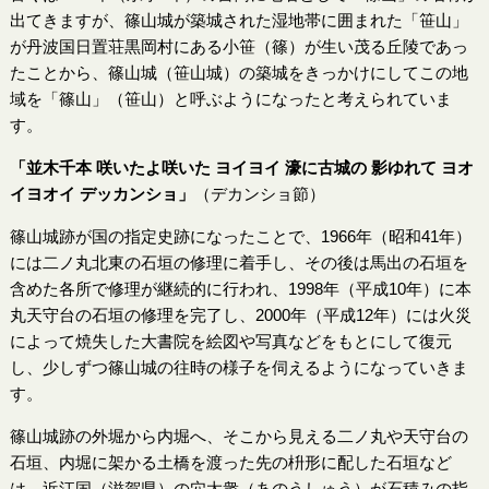
出てきますが、篠山城が築城された湿地帯に囲まれた「笹山」
が丹波国日置荘黒岡村にある小笹（篠）が生い茂る丘陵であっ
たことから、篠山城（笹山城）の築城をきっかけにしてこの地
域を「篠山」（笹山）と呼ぶようになったと考えられていま
す。
「並木千本 咲いたよ咲いた ヨイヨイ 濠に古城の 影ゆれて ヨオ
イヨオイ デッカンショ」
（デカンショ節）
篠山城跡が国の指定史跡になったことで、1966年（昭和41年）
には二ノ丸北東の石垣の修理に着手し、その後は馬出の石垣を
含めた各所で修理が継続的に行われ、1998年（平成10年）に本
丸天守台の石垣の修理を完了し、2000年（平成12年）には火災
によって焼失した大書院を絵図や写真などをもとにして復元
し、少しずつ篠山城の往時の様子を伺えるようになっていきま
す。
篠山城跡の外堀から内堀へ、そこから見える二ノ丸や天守台の
石垣、内堀に架かる土橋を渡った先の枡形に配した石垣など
は、近江国（滋賀県）の穴太衆（あのうしゅう）が石積みの指