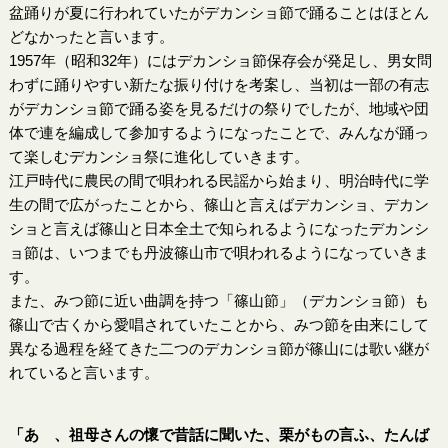
盆踊りが夏に行われていたがデカンショ節で踊ることはほとん
どなかったと言います。
1957年（昭和32年）にはデカンショ節保存会が発足し、男女問
わずに踊りやすい新たな振り付けを考案し、当初は一部の有志
がデカンショ節で踊る姿を見るだけの祭りでしたが、地域や団
体で連を編成して参加するようになったことで、みんなが踊っ
て楽しむデカンショ祭に進化していきます。
江戸時代に農民の間で唄われる民謡から始まり、明治時代に学
生の間で広がったことから、篠山と言えばデカンショ、デカン
ショと言えば篠山と日本全土で知られるようになったデカンシ
ョ節は、いつまでも丹波篠山市で唄われるようになっていきま
す。
また、みつ節に近い曲調を持つ「篠山節」（デカンショ節）も
篠山で古くから愛唱されていたことから、みつ節を由来にして
異なる過程を経てきた二つのデカンショ節が篠山には歌い継が
れていると言います。
「あゝ、祖母さんの懷で昔話に聞いた、栗がもの言ふ、たんば