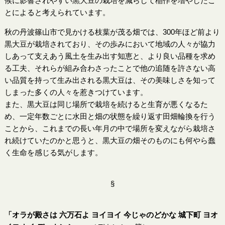
候に影響されやすい黒大豆の栽培を減らして稲作を増やしたこ
とによると考えられています。
秋の丹波篠山市で見かける枝葉が茂る畑では、300年ほど前より
黒大豆が栽培されており、その歩みにおいて地域の人々が協力
しあって支えあう風土を生み出す知恵と、より良い品種を求め
る工夫、それらが組み合わさったことで他の追随を許さない高
い品質を持って生み出される黒大豆は、その美味しさを知って
しまった多くの人々を惹きつけています。
また、黒大豆は同じ場所で栽培を続けると生育が悪くなるた
め、一定年数ごとに水田と畑の状態を繰り返す田畑輪換を行う
ことから、これまでの長い年月の中で場所を変えながら栽培さ
れ続けていたのかと思うと、黒大豆の畑そのものにも何やら蠢
く生命を感じる気がします。
§
「オラが殿さは 六万石よ ヨイヨイ 今じゃのどかな 城下町 ヨオ