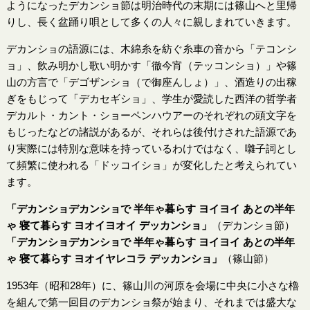
ようになったデカンショ節は明治時代の末期には篠山へと里帰
りし、長く盆踊り唄として多くの人々に親しまれていきます。
デカンショの語源には、木綿糸を紡ぐ糸車の音から「テコンシ
ョ」、飲み明かし歌い明かす「徹今宵（テッコンショ）」や篠
山の方言で「デゴザンショ（で御座んしょ）」、酒造りの出稼
ぎをもじって「デカセギショ」、学生が愛読した西洋の哲学者
デカルト・カント・ショーペンハウアーのそれぞれの頭文字を
もじったなどの諸説があるが、それらは後付けされた語源であ
り実際には特別な意味を持っているわけではなく、囃子詞とし
て頻繁に使われる「ドッコイショ」が変化したと考えられてい
ます。
「デカンショデカンショで 半年ゃ暮らす ヨイヨイ あとの半年
ゃ 寝て暮らす ヨオイヨオイ デッカンショ」
（デカンショ節）
「デカンショデカンショで 半年ゃ暮らす ヨイヨイ あとの半年
ゃ 寝て暮らす ヨオイヤレコラ デッカンショ」
（篠山節）
1953年（昭和28年）に、篠山川の河原を会場に中央に小さな櫓
を組んで第一回目のデカンショ祭が始まり、それまでは盛大な