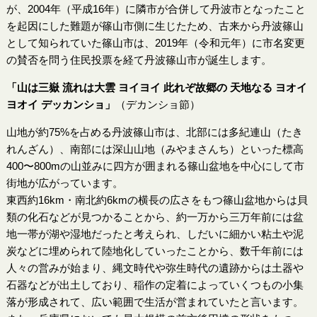
が、2004年（平成16年）に隣市が合併して丹波市となったこと
を起因にした難題が篠山市側に生じたため、古来から丹波篠山
として知られていた篠山市は、2019年（令和元年）に市名変更
の賛否を問う住民投票を経て丹波篠山市が誕生します。
「山は三嶽 流れは大雲 ヨイヨイ 此れぞ故郷の 天地なる ヨオイ
ヨオイ デッカンショ」
（デカンショ節）
山地が約75%を占める丹波篠山市は、北部には多紀連山（たき
れんざん）、南部には深山山地（みやまさんち）といった標高
400〜800mの山並みに四方が囲まれる篠山盆地を中心にして市
街地が広がっています。
東西約16km・南北約6kmの横長の広さをもつ篠山盆地からは貝
類の化石などが見つかることから、約一万から三万年前には盆
地一帯が湖や湿地だったと考えられ、しだいに細かい粘土や泥
炭などに埋められて陸地化していったことから、数千年前には
人々の営みが始まり、縄文時代や弥生時代の遺跡からは土器や
石器などが出土しており、稲作の定着によっていくつもの小集
落が形成されて、広い範囲で生活が営まれていたと言います。