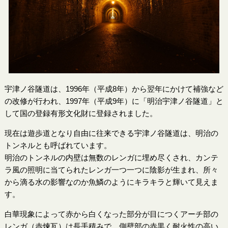
宇津ノ谷隧道は、1996年（平成8年）から翌年にかけて補強など
の改修が行われ、1997年（平成9年）に「明治宇津ノ谷隧道」と
して国の登録有形文化財に登録されました。
現在は遊歩道となり自由に往来できる宇津ノ谷隧道は、明治の
トンネルとも呼ばれています。
明治のトンネルの内壁は無数のレンガに埋め尽くされ、カンテ
ラ風の照明に当てられたレンガ一つ一つに陰影が生まれ、所々
から滴る水の影響なのか魚鱗のようにキラキラと輝いて見えま
す。
白華現象によって赤から白くなった部分が目につくアーチ部の
レンガ（赤煉瓦）は長手積みで、側壁部の赤黒く耐火性の高い