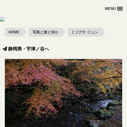
MENU
HOME
HOME
写真と旅と何か
ミゾグチ ジュン
写真と旅と何か
旅寫眞部
静岡県・宇津ノ谷へ
オトナの野外活動
あばれる太陽
お問い合わせ