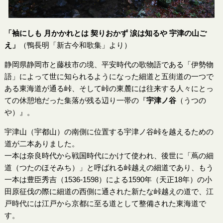
「袖にしも 月かかれとは 契りおかず 涙は知るや 宇津の山ご
え」
（鴨長明「新古今和歌集」より）
静岡県静岡市と藤枝市の境、平安時代の歌物語である「伊勢物
語」によって世に知られるようになった細道と五街道の一つで
ある東海道が通る峠、そして峠の東麓には往来する人々にとっ
ての休憩地だった集落が残る辺り一帯の『
宇津ノ谷
（うつの
や）』。
宇津山（宇都山）の南側に位置する宇津ノ谷峠を越えるための
道が二本ありました。
一本は奈良時代から戦国時代にかけて使われ、後世に「蔦の細
道（つたのほそみち）」と呼ばれる峠越えの細道であり、もう
一本は豊臣秀吉（1536-1598）による1590年（天正18年）の小
田原征伐の際に細道の西側に通された新たな峠越えの道で、江
戸時代には江戸から京都に至る道として整備された東海道で
す。