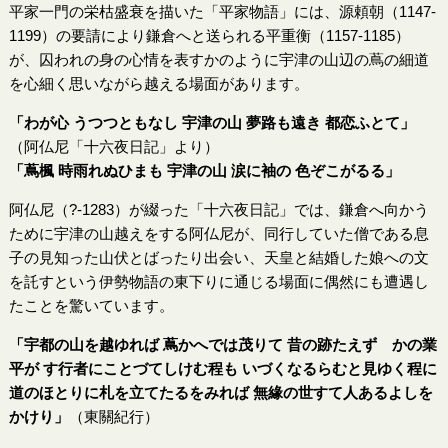
平家一門の栄枯盛衰を描いた「平家物語」には、源頼朝（1147-
1199）の要請により鎌倉へと送られる平重衡（1157-1185）
が、囚われの身の心情を表すかのように宇津の山辺の蔦の細道
を心細く思いながら越える場面があります。
「わが心 うつつともなし 宇津の山 夢路も遠き 都恋ふとて」
（阿仏尼「十六夜日記」より）
「蔦楓 時雨れぬひまも 宇津の山 涙に袖の 色ぞこがるる」
阿仏尼（?-1283）が綴った「十六夜日記」では、鎌倉へ向かう
ために宇津の山越えをする阿仏尼が、同行していた僧である息
子の見知った山伏とばったり出会い、天皇と結婚した娘への文
を託すという伊勢物語の東下りに通じる場面に偶然にも遭遇し
たことを驚いています。
「宇都の山を越ゆれば 蔦かへでは茂りて 昔の跡たえず かの業
平が す行者にことづてしけむ程も いづくなるらむと見ゆく程に
道のほとりに札を立てたるをみれば 無緣の世すて人あるよしを
かけり」
（東關紀行）