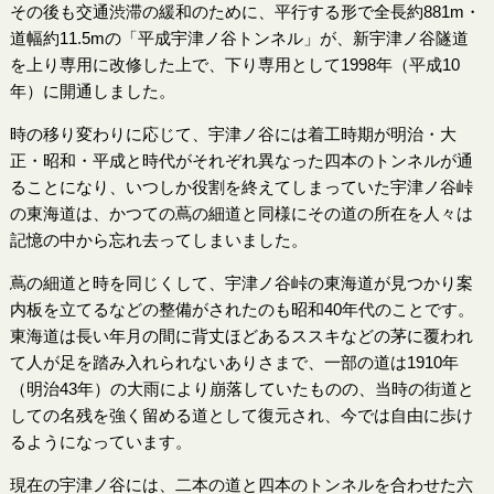
その後も交通渋滞の緩和のために、平行する形で全長約881m・
道幅約11.5mの「平成宇津ノ谷トンネル」が、新宇津ノ谷隧道
を上り専用に改修した上で、下り専用として1998年（平成10
年）に開通しました。
時の移り変わりに応じて、宇津ノ谷には着工時期が明治・大
正・昭和・平成と時代がそれぞれ異なった四本のトンネルが通
ることになり、いつしか役割を終えてしまっていた宇津ノ谷峠
の東海道は、かつての蔦の細道と同様にその道の所在を人々は
記憶の中から忘れ去ってしまいました。
蔦の細道と時を同じくして、宇津ノ谷峠の東海道が見つかり案
内板を立てるなどの整備がされたのも昭和40年代のことです。
東海道は長い年月の間に背丈ほどあるススキなどの茅に覆われ
て人が足を踏み入れられないありさまで、一部の道は1910年
（明治43年）の大雨により崩落していたものの、当時の街道と
しての名残を強く留める道として復元され、今では自由に歩け
るようになっています。
現在の宇津ノ谷には、二本の道と四本のトンネルを合わせた六