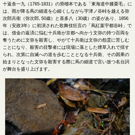
十返舎一九（1765-1831）の滑稽本である「東海道中膝栗毛」に
は、雨が降る蔦の細道を心細くしながら宇津ノ谷峠を越える弥
次郎兵衛（弥次郎, 50歳）と喜多八（30歳）の姿があり、1856
年（安政3年）に初演された歌舞伎狂言の「蔦紅葉宇都谷峠」で
は、借金の返済に悩む十兵衛が京都へ向かう文弥の持つ百両を
奪うために文弥を殺害し、やがて十兵衛は文弥の怨霊に苦しむ
ことになり、殺害の目撃者には現場に落とした煙草入れで揺す
られ、次第に自滅への道を歩むこととなる十兵衛、その因果の
始まりとなった文弥を殺害する際に蔦の細道で言い放つ名台詞
が舞台を盛り上げます。