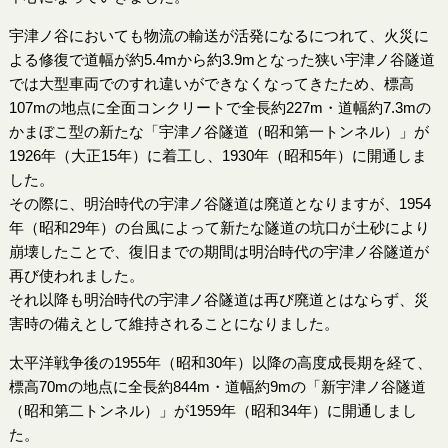
宇津ノ谷においても物流の輸送が活発になるにつれて、火災に
よる修復で道幅が約5.4mから約3.9mとなった狭い宇津ノ谷隧道
では大型車両でのすれ違いができなくなってきたため、標高
107mの地点に全面コンクリートで全長約227m・道幅約7.3mの
かまぼこ型の新たな「宇津ノ谷隧道（昭和第一トンネル）」が
1926年（大正15年）に着工し、1930年（昭和5年）に開通しま
した。
その際に、明治時代の宇津ノ谷隧道は廃道となりますが、1954
年（昭和29年）の台風によって新たな隧道の坑口が土砂により
崩壊したことで、復旧までの期間は明治時代の宇津ノ谷隧道が
再び使われました。
それ以降も明治時代の宇津ノ谷隧道は再び廃道とはならず、災
害時の備えとして維持されることになりました。
太平洋戦争後の1955年（昭和30年）以降の高度成長期を経て、
標高70mの地点に全長約844m・道幅約9mの「新宇津ノ谷隧道
（昭和第二トンネル）」が1959年（昭和34年）に開通しまし
た。