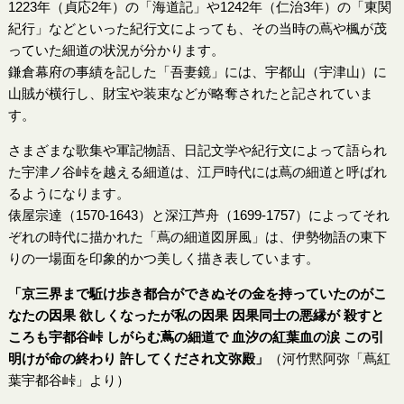
1223年（貞応2年）の「海道記」や1242年（仁治3年）の「東関
紀行」などといった紀行文によっても、その当時の蔦や楓が茂
っていた細道の状況が分かります。
鎌倉幕府の事績を記した「吾妻鏡」には、宇都山（宇津山）に
山賊が横行し、財宝や装束などが略奪されたと記されていま
す。
さまざまな歌集や軍記物語、日記文学や紀行文によって語られ
た宇津ノ谷峠を越える細道は、江戸時代には蔦の細道と呼ばれ
るようになります。
俵屋宗達（1570-1643）と深江芦舟（1699-1757）によってそれ
ぞれの時代に描かれた「蔦の細道図屏風」は、伊勢物語の東下
りの一場面を印象的かつ美しく描き表しています。
「京三界まで駈け歩き都合ができぬその金を持っていたのがこ
なたの因果 欲しくなったが私の因果 因果同士の悪縁が 殺すと
ころも宇都谷峠 しがらむ蔦の細道で 血汐の紅葉血の涙 この引
明けが命の終わり 許してくだされ文弥殿」
（河竹黙阿弥「蔦紅
葉宇都谷峠」より）