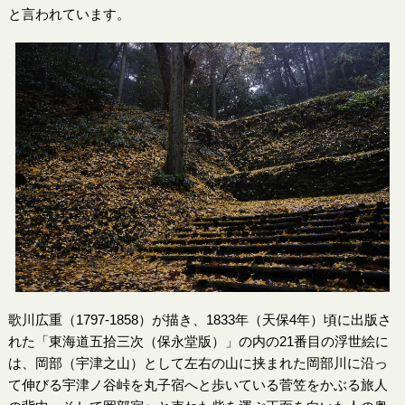
と言われています。
歌川広重（1797-1858）が描き、1833年（天保4年）頃に出版さ
れた「東海道五拾三次（保永堂版）」の内の21番目の浮世絵に
は、岡部（宇津之山）として左右の山に挟まれた岡部川に沿っ
て伸びる宇津ノ谷峠を丸子宿へと歩いている菅笠をかぶる旅人