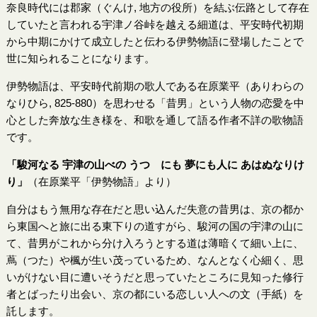
奈良時代には郡家（ぐんけ, 地方の役所）を結ぶ伝路として存在
していたと言われる宇津ノ谷峠を越える細道は、平安時代初期
から中期にかけて成立したと伝わる伊勢物語に登場したことで
世に知られることになります。
伊勢物語は、平安時代前期の歌人である在原業平（ありわらの
なりひら, 825-880）を思わせる「昔男」という人物の恋愛を中
心とした奔放な生き様を、和歌を通して語る作者不詳の歌物語
です。
「駿河なる 宇津の山べの うつゝにも 夢にも人に あはぬなりけ
り」
（在原業平「伊勢物語」より）
自分はもう無用な存在だと思い込んだ失意の昔男は、京の都か
ら東国へと旅に出る東下りの道すがら、駿河の国の宇津の山に
て、昔男がこれから分け入ろうとする道は薄暗くて細い上に、
蔦（つた）や楓が生い茂っているため、なんとなく心細く、思
いがけない目に遭いそうだと思っていたところに見知った修行
者とばったり出会い、京の都にいる恋しい人への文（手紙）を
託します。