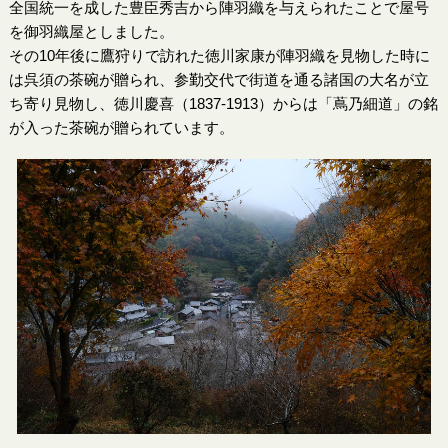
全国統一を成した豊臣秀吉から陣羽織を与えられたことで屋号
を御羽織屋としました。
その10年後に鷹狩りで訪れた徳川家康が陣羽織を見物した時に
は呉須の茶碗が贈られ、参勤交代で街道を通る諸国の大名が立
ち寄り見物し、徳川慶喜（1837-1913）からは「蔦乃細道」の銘
が入った茶碗が贈られています。