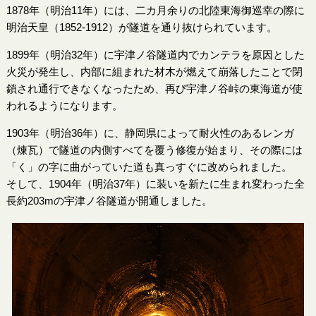
1878年（明治11年）には、二カ月余りの北陸東海御巡幸の際に
明治天皇（1852-1912）が隧道を通り抜けられています。
1899年（明治32年）に宇津ノ谷隧道内でカンテラを原因とした
火災が発生し、内部に組まれた材木が燃えて崩落したことで閉
鎖され通行できなくなったため、再び宇津ノ谷峠の東海道が使
われるようになります。
1903年（明治36年）に、静岡県によって耐火性のあるレンガ
（煉瓦）で隧道の内側すべてを覆う修復が始まり、その際には
「く」の字に曲がっていた道も真っすぐに改められました。
そして、1904年（明治37年）に装いを新たに生まれ変わった全
長約203mの宇津ノ谷隧道が開通しました。