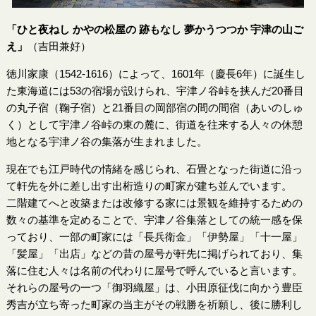
「ひと夜ねし かやの松屋の 跡もなし 夢かうつつか 宇津の山ご
え」
（吉田兼好）
徳川家康（1542-1616）によって、1601年（慶長6年）に誕生し
た東海道には53の宿場が設けられ、宇津ノ谷峠を挟んだ20番目
の丸子宿（鞠子宿）と21番目の岡部宿の間の間宿（あいのしゅ
く）として宇津ノ谷峠の東の麓に、街道を往来する人々の休憩
地となる宇津ノ谷の集落が生まれました。
現在でも江戸時代の情緒を感じられ、石畳となった街道に沿っ
て軒先を外に差し出す出桁造りの町家が建ち並んでいます。
二階建てへと改築または改修する家には景観を維持するための
数々の基準を定めることで、宇津ノ谷集落としての統一感を保
っており、一部の町家には「長兵衛金」「伊勢屋」「十一屋」
「髪屋」「出店」などの昔の屋号が軒先に掲げられており、集
落に住む人々は名前の代わりに屋号で呼んでいると言います。
それらの屋号の一つ「御羽織屋」は、小田原征伐に向かう豊臣
秀吉が立ち寄った町家の当主がその戦勝を祈願し、後に勝利し