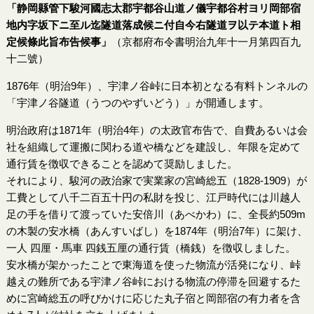
「静岡縣管下駿河國志太郡宇都谷山道ノ儀宇都谷村ヨリ岡部宿
地内字坂下ニ至ル迄隧道落成候ニ付自今右隧道ヲ以テ本道ト相
定候條此旨布告候事」
（京都府布令書明治九年十一月第四百九
十二號）
1876年（明治9年）、宇津ノ谷峠に日本初となる有料トンネルの
「宇津ノ谷隧道（うつのやずいどう）」が開通します。
明治政府は1871年（明治4年）の太政官布告で、自費あるいは会
社を組織して運搬に関わる道や橋などを建設し、年限を定めて
通行賃を徴収できることを認めて奨励しました。
それにより、駿河の政治家で実業家の宮崎総五（1828-1909）が
工費として八千二百五十円の私財を投じ、江戸時代には川越人
足の手を借りて渡っていた安倍川（あべかわ）に、全長約509m
の木製の安水橋（あんすいばし）を1874年（明治7年）に架け、
一人 四厘・馬車 四銭五厘の通行賃（橋銭）を徴収しました。
安水橋が架かったことで東海道を使った物流が活発になり、峠
越えの難所である宇津ノ谷峠における物流の停滞を回避するた
めに宮崎総五の呼びかけに応じた丸子宿と岡部宿の有力者を含