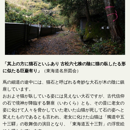
「其上の方に猫石といふあり 古松六七株の陰に猫の臥したる形
に似たる巨巌有り」
（東海道名所図会）
蔦の細道の途中には、猫石と呼ばれる奇妙な大石が木の陰に鎮
座しています。
おおよそ猫が臥している姿には見えない大石ですが、古代信仰
の石で境神が降臨する磐座（いわくら）とも、その昔に老女の
姿に化けて人々を脅かしていた老いた山猫が死して石の姿へと
変えたものであるとも言われ、老女に化けた山猫は「獨道中五
十三驛」の歌舞伎の演目となり、「東海道五十三對」の浮世絵