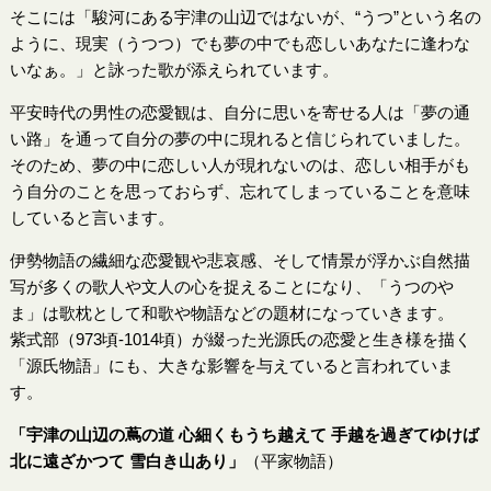
そこには「駿河にある宇津の山辺ではないが、“うつ”という名の
ように、現実（うつつ）でも夢の中でも恋しいあなたに逢わな
いなぁ。」と詠った歌が添えられています。
平安時代の男性の恋愛観は、自分に思いを寄せる人は「夢の通
い路」を通って自分の夢の中に現れると信じられていました。
そのため、夢の中に恋しい人が現れないのは、恋しい相手がも
う自分のことを思っておらず、忘れてしまっていることを意味
していると言います。
伊勢物語の繊細な恋愛観や悲哀感、そして情景が浮かぶ自然描
写が多くの歌人や文人の心を捉えることになり、「うつのや
ま」は歌枕として和歌や物語などの題材になっていきます。
紫式部（973頃-1014頃）が綴った光源氏の恋愛と生き様を描く
「源氏物語」にも、大きな影響を与えていると言われていま
す。
「宇津の山辺の蔦の道 心細くもうち越えて 手越を過ぎてゆけば
北に遠ざかつて 雪白き山あり」
（平家物語）