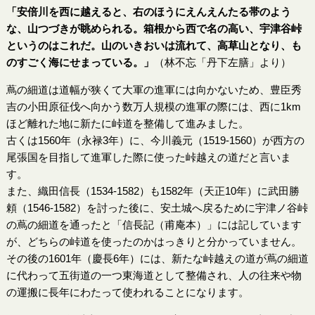
「安倍川を西に越えると、右のほうにえんえんたる帯のよう
な、山つづきが眺められる。箱根から西で名の高い、宇津谷峠
というのはこれだ。山のいきおいは流れて、高草山となり、も
のすごく海にせまっている。」
（林不忘「丹下左膳」より）
蔦の細道は道幅が狭くて大軍の進軍には向かないため、豊臣秀
吉の小田原征伐へ向かう数万人規模の進軍の際には、西に1km
ほど離れた地に新たに峠道を整備して進みました。
古くは1560年（永禄3年）に、今川義元（1519-1560）が西方の
尾張国を目指して進軍した際に使った峠越えの道だと言いま
す。
また、織田信長（1534-1582）も1582年（天正10年）に武田勝
頼（1546-1582）を討った後に、安土城へ戻るために宇津ノ谷峠
の蔦の細道を通ったと「信長記（甫庵本）」には記しています
が、どちらの峠道を使ったのかはっきりと分かっていません。
その後の1601年（慶長6年）には、新たな峠越えの道が蔦の細道
に代わって五街道の一つ東海道として整備され、人の往来や物
の運搬に長年にわたって使われることになります。