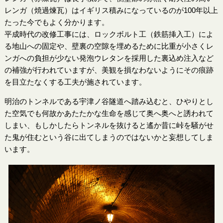
レンガ（焼過煉瓦）はイギリス積みになっているのが100年以上
たった今でもよく分かります。
平成時代の改修工事には、ロックボルト工（鉄筋挿入工）によ
る地山への固定や、壁裏の空隙を埋めるために比重が小さくレ
ンガへの負担が少ない発泡ウレタンを採用した裏込め注入など
の補強が行われていますが、美観を損なわないようにその痕跡
を目立たなくする工夫が施されています。
明治のトンネルである宇津ノ谷隧道へ踏み込むと、ひやりとし
た空気でも何故かあたたかな生命を感じて奥へ奥へと誘われて
しまい、もしかしたらトンネルを抜けると遙か昔に峠を騒がせ
た鬼が住むという谷に出てしまうのではないかと妄想してしま
います。