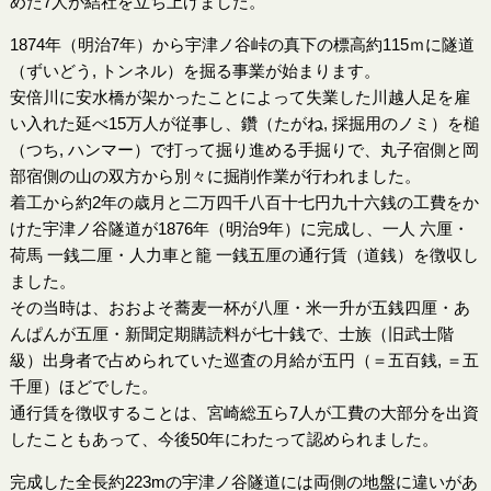
めた7人が結社を立ち上げました。
1874年（明治7年）から宇津ノ谷峠の真下の標高約115ｍに隧道
（ずいどう, トンネル）を掘る事業が始まります。
安倍川に安水橋が架かったことによって失業した川越人足を雇
い入れた延べ15万人が従事し、鑽（たがね, 採掘用のノミ）を槌
（つち, ハンマー）で打って掘り進める手掘りで、丸子宿側と岡
部宿側の山の双方から別々に掘削作業が行われました。
着工から約2年の歳月と二万四千八百十七円九十六銭の工費をか
けた宇津ノ谷隧道が1876年（明治9年）に完成し、一人 六厘・
荷馬 一銭二厘・人力車と籠 一銭五厘の通行賃（道銭）を徴収し
ました。
その当時は、おおよそ蕎麦一杯が八厘・米一升が五銭四厘・あ
んぱんが五厘・新聞定期購読料が七十銭で、士族（旧武士階
級）出身者で占められていた巡査の月給が五円（＝五百銭, ＝五
千厘）ほどでした。
通行賃を徴収することは、宮崎総五ら7人が工費の大部分を出資
したこともあって、今後50年にわたって認められました。
完成した全長約223mの宇津ノ谷隧道には両側の地盤に違いがあ