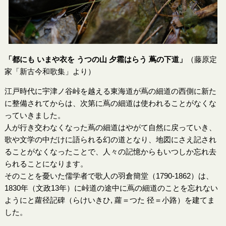
「都にも いまや衣を うつの山 夕霜はらう 蔦の下道」
（藤原定
家「新古今和歌集」より）
江戸時代に宇津ノ谷峠を越える東海道が蔦の細道の西側に新た
に整備されてからは、次第に蔦の細道は使われることがなくな
っていきました。
人が行き交わなくなった蔦の細道はやがて自然に戻っていき、
歌や文学の中だけに語られる幻の道となり、地図にさえ記され
ることがなくなったことで、人々の記憶からもいつしか忘れ去
られることになります。
そのことを憂いた儒学者で歌人の羽倉簡堂（1790-1862）は、
1830年（文政13年）に峠道の途中に蔦の細道のことを忘れない
ようにと蘿径記碑（らけいきひ, 蘿＝つた 径＝小路）を建てま
した。