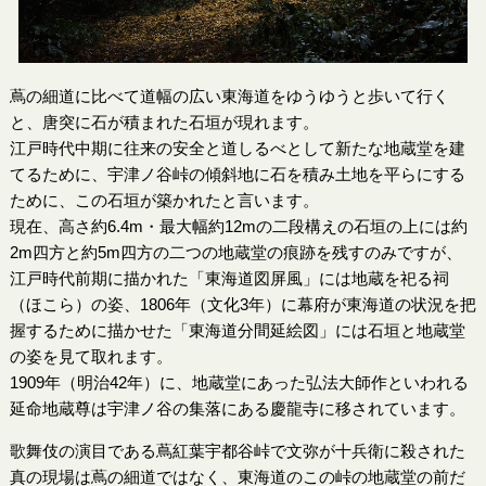
蔦の細道に比べて道幅の広い東海道をゆうゆうと歩いて行く
と、唐突に石が積まれた石垣が現れます。
江戸時代中期に往来の安全と道しるべとして新たな地蔵堂を建
てるために、宇津ノ谷峠の傾斜地に石を積み土地を平らにする
ために、この石垣が築かれたと言います。
現在、高さ約6.4m・最大幅約12mの二段構えの石垣の上には約
2m四方と約5m四方の二つの地蔵堂の痕跡を残すのみですが、
江戸時代前期に描かれた「東海道図屏風」には地蔵を祀る祠
（ほこら）の姿、1806年（文化3年）に幕府が東海道の状況を把
握するために描かせた「東海道分間延絵図」には石垣と地蔵堂
の姿を見て取れます。
1909年（明治42年）に、地蔵堂にあった弘法大師作といわれる
延命地蔵尊は宇津ノ谷の集落にある慶龍寺に移されています。
歌舞伎の演目である蔦紅葉宇都谷峠で文弥が十兵衛に殺された
真の現場は蔦の細道ではなく、東海道のこの峠の地蔵堂の前だ