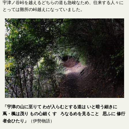
宇津ノ谷峠を越えるどちらの道も急峻なため、往来する人々に
とっては難所の峠越えになっていました。
「宇津の山に至りて わが入らむとする道は いと暗う細きに
蔦・楓は茂り もの心細く す
ろなるめを見ること
思ふに 修行
ゞ
ゝ
者会ひたり」
（伊勢物語）