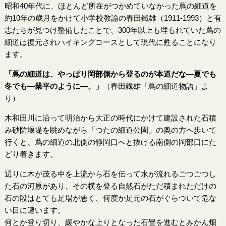
昭和40年代に、ほとんど所在がつかめていなかった蔦の細道を
約10年の歳月をかけて小学校教諭の春田鐵雄（1911-1993）と有
志たちが見つけ整備したことで、300年以上も埋もれていた蔦の
細道は復元されハイキングコースとして現代に甦ることになり
ます。
「蔦の細道は、やっぱり岡部側から登るのが本道だな—夏でも
冬でも—業平のように—。」
（春田鐡雄「蔦の細道物語」よ
り）
木和田川に沿って明治から大正の時代にかけて建設された石積
み砂防堰堤を眺めながら「つたの細道公園」の奥の方へ歩いて
行くと、蔦の細道の北側の静岡口へと抜ける南側の岡部口にた
どり着きます。
辺りに木が茂る中を上流から石を伝って水が流れるごつごつし
た石の河原があり、その横を登る自然石がただ積まれただけの
石の段はとても足場が悪く、何度か足元の石がぐらついて危な
い目に遭います。
何とか登り切り、緩やかな上りとなった石畳を進むとみかん畑