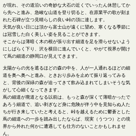
が現れ、その道沿いの奇妙な大石の近くでいったん休憩してか
ら先へと進み、急峻な山道を登り切ると、在原業平の歌が刻ま
れた石碑が立つ見晴らしの良い峠の頂に達します。
天気が良い日には頂から富士山が遠くに望め、寒くなる季節に
は冠雪した白く美しい姿を見ることができます。
そこからは薄暗く木の根が張り出す細道を足を滑らせないよう
にしばらく下り、沢を横目に進んでいくと、やがて視界が開け
て蔦の細道の静岡口が見えてきます。
太陽からの光を遮るほどの森の中を、人が一人通れるほどの細
道を奥へ奥へと進み、ときおり歩みを止めて振り返ってみる
と、背後の深緑の森が迫ってきて飲み込まれてしまいそうな気
がして心細くなってきます。
蔦の細道が廃道となる以前は、もっと森が深くて薄暗かったで
あろう細道で、追い剥ぎなど身に危険が伴う中を見知らぬ人た
ちが行き来していたと考えると、峠を越えるために鬱蒼とした
蔦の細道への一歩を踏み出したならば、現実（うつつ）との境
界から外れた何かに遭遇しても仕方のないことかもしれませ
ん。