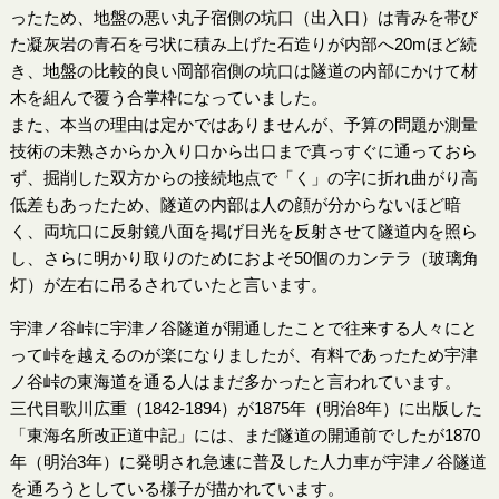
ったため、地盤の悪い丸子宿側の坑口（出入口）は青みを帯び
た凝灰岩の青石を弓状に積み上げた石造りが内部へ20mほど続
き、地盤の比較的良い岡部宿側の坑口は隧道の内部にかけて材
木を組んで覆う合掌枠になっていました。
また、本当の理由は定かではありませんが、予算の問題か測量
技術の未熟さからか入り口から出口まで真っすぐに通っておら
ず、掘削した双方からの接続地点で「く」の字に折れ曲がり高
低差もあったため、隧道の内部は人の顔が分からないほど暗
く、両坑口に反射鏡八面を掲げ日光を反射させて隧道内を照ら
し、さらに明かり取りのためにおよそ50個のカンテラ（玻璃角
灯）が左右に吊るされていたと言います。
宇津ノ谷峠に宇津ノ谷隧道が開通したことで往来する人々にと
って峠を越えるのが楽になりましたが、有料であったため宇津
ノ谷峠の東海道を通る人はまだ多かったと言われています。
三代目歌川広重（1842-1894）が1875年（明治8年）に出版した
「東海名所改正道中記」には、まだ隧道の開通前でしたが1870
年（明治3年）に発明され急速に普及した人力車が宇津ノ谷隧道
を通ろうとしている様子が描かれています。